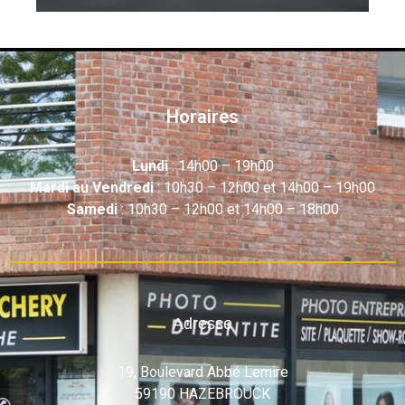
Horaires
Lundi
: 14h00 – 19h00
Mardi au Vendredi
: 10h30 – 12h00 et 14h00 – 19h00
Samedi
: 10h30 – 12h00 et 14h00 – 18h00
Adresse
19, Boulevard Abbé Lemire
59190 HAZEBROUCK