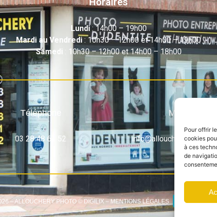
Horaires
Lundi
: 14h00 – 19h00
Mardi au Vendredi
: 10h30 – 12h00 et 14h00 – 19h00
Samedi
: 10h30 – 12h00 et 14h00 – 18h00
Téléphone
Mail
Pour offrir 
03 28 48 61 52
info@alloucheryphoto.c
cookies pour
à ces techn
de navigatio
consentement
Ac
026 – ALLOUCHERY PHOTO © DIGILIX –
MENTIONS LÉGALES