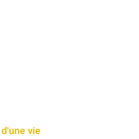
DEAUX
ACCÈS CLIENT
À PROPOS
ebrouck
 d'une vie