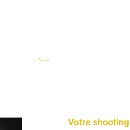
ERIE
NOS SERVICES
CARTE CA
CONTACT
Vous êtes ici ›
Accueil
›
Photographe grossesse Hazebrouck
raphe grossesse Haz
Votre shooting