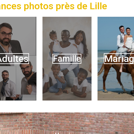
ances photos près de Lille
Adultes
Maria
Famille