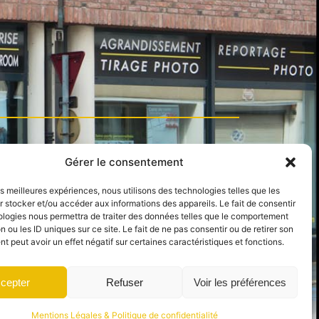
Gérer le consentement
Suivez-nous
les meilleures expériences, nous utilisons des technologies telles que les
om
 stocker et/ou accéder aux informations des appareils. Le fait de consentir
ologies nous permettra de traiter des données telles que le comportement
n ou les ID uniques sur ce site. Le fait de ne pas consentir ou de retirer son
 peut avoir un effet négatif sur certaines caractéristiques et fonctions.
cepter
Refuser
Voir les préférences
Mentions Légales & Politique de confidentialité