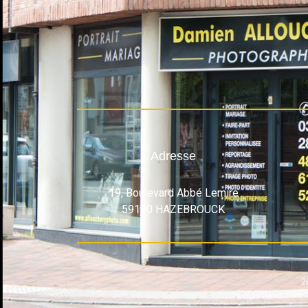
Adresse
19, Boulevard Abbé Lemire
59190 HAZEBROUCK
2