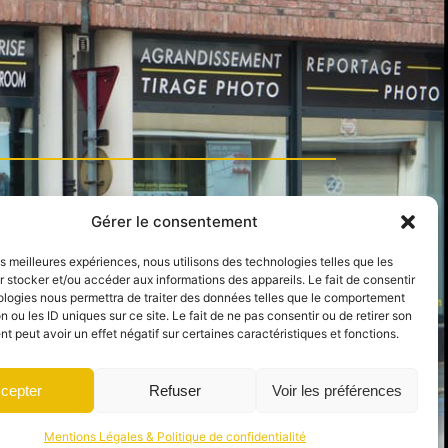
Gérer le consentement
Suivez-nous
les meilleures expériences, nous utilisons des technologies telles que les
om
 stocker et/ou accéder aux informations des appareils. Le fait de consentir
ologies nous permettra de traiter des données telles que le comportement
n ou les ID uniques sur ce site. Le fait de ne pas consentir ou de retirer son
 peut avoir un effet négatif sur certaines caractéristiques et fonctions.
cepter
Refuser
Voir les préférences
Mentions Légales & Politique de confidentialité