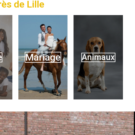
ès de Lille
Mariage
e
Animaux