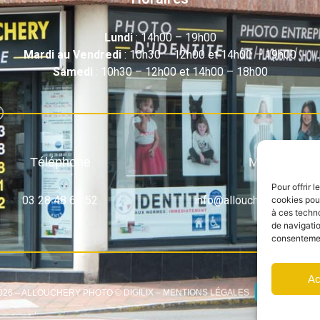
Lundi
: 14h00 – 19h00
Mardi au Vendredi
: 10h30 – 12h00 et 14h00 – 19h00
Samedi
: 10h30 – 12h00 et 14h00 – 18h00
Téléphone
Mail
Pour offrir 
03 28 48 61 52
info@alloucheryphoto.c
cookies pour
à ces techn
de navigatio
consentement
Ac
026 – ALLOUCHERY PHOTO © DIGILIX –
MENTIONS LÉGALES