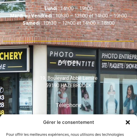
Lundi
: 14h00 – 19h00
Mardi au Vendredi
: 10h30 – 12h00 et 14h00 – 19h00
Samedi
: 10h30 – 12h00 et 14h00 – 18h00
Adresse
19, Boulevard Abbé Lemire
59190 HAZEBROUCK
Téléphone
03 28 48 61 52
Gérer le consentement
Mail
Pour offrir les meilleures expériences, nous utilisons des technologies